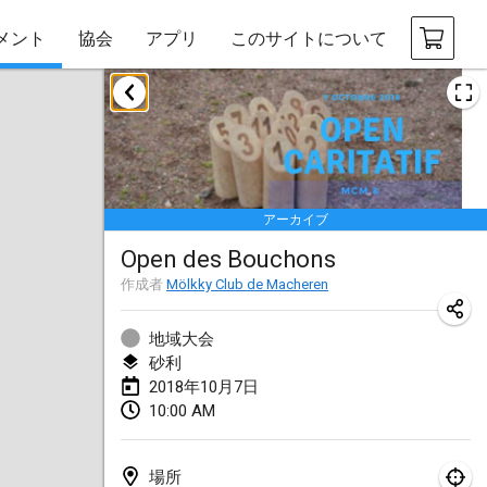
メント
協会
アプリ
このサイトについて
2018年1月
Open des rois de Mölkky
2018年1月21日
|
フランス
アーカイブ
Individuel du Garo
Open des Bouchons
2018年1月21日
|
フランス
作成者
Mölkky Club de Macheren
Tournoi d'Hiver
2018年1月27日
|
フランス
地域大会
砂利
Tournoi de Mölkky - Lesfous Dubâtonvaigeois
2018年10月7日
10:00 AM
2018年1月27日
|
フランス
2018年2月
場所