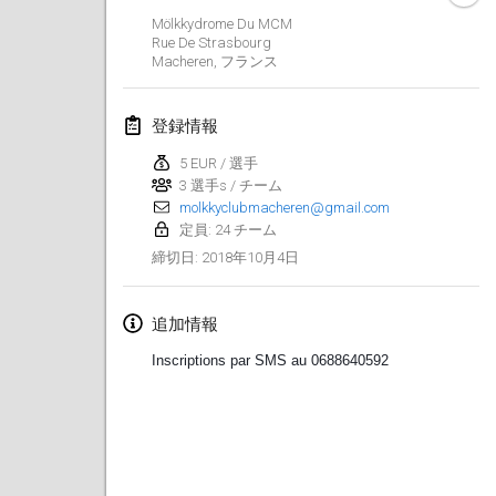
Mölkkydrome Du MCM
Lumi Mölkky
Rue De Strasbourg
2018年2月3日
|
フィンランド
Macheren
,
フランス
Tournoi de la St Valentin
登録情報
2018年2月10日
|
フランス
5 EUR / 選手
3 選手s / チーム
Faschings-Mölkky
molkkyclubmacheren@gmail.com
2018年2月11日
|
ドイツ
定員: 24 チーム
2018年10月4日
締切日
:
Rakovnické mölkkování
2018年2月24日
|
チェコ
追加情報
SM HalliMölkky - Finnish Championship
Inscriptions par SMS au 0688640592
2018年2月24日
|
フィンランド
Tournoi de l'ASSER
2018年2月24日
|
フランス