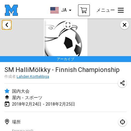
JA
メニュー
2018年1月
Open des rois de Mölkky
2018年1月21日
|
フランス
アーカイブ
Individuel du Garo
SM HalliMölkky - Finnish Championship
2018年1月21日
|
フランス
作成者
Lahden Kortteliliiga
Tournoi d'Hiver
2018年1月27日
|
フランス
国内大会
屋内 - スポーツ
Tournoi de Mölkky - Lesfous Dubâtonvaigeois
2018年2月24日 - 2018年2月25日
2018年1月27日
|
フランス
場所
2018年2月
Energia Halli