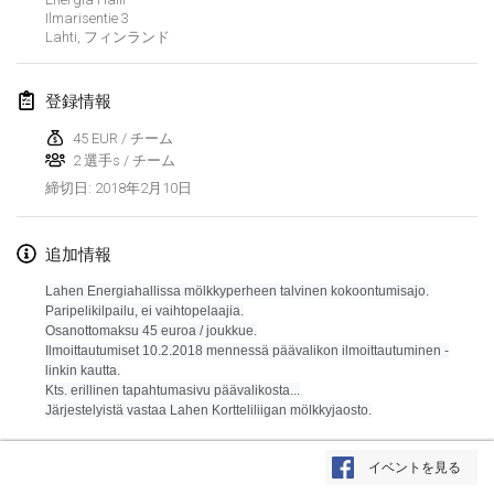
Ilmarisentie
3
Lumi Mölkky
Lahti
,
フィンランド
2018年2月3日
|
フィンランド
登録情報
Tournoi de la St Valentin
2018年2月10日
|
フランス
45 EUR / チーム
2 選手s / チーム
2018年2月10日
締切日
:
Faschings-Mölkky
2018年2月11日
|
ドイツ
追加情報
Rakovnické mölkkování
Lahen Energiahallissa mölkkyperheen talvinen kokoontumisajo.
2018年2月24日
|
チェコ
Paripelikilpailu, ei vaihtopelaajia.
Osanottomaksu 45 euroa / joukkue.
SM HalliMölkky - Finnish Championship
Ilmoittautumiset
10.2.2018 mennessä
päävalikon ilmoittautuminen -
linkin kautta.
2018年2月24日
|
フィンランド
Kts. erillinen tapahtumasivu päävalikosta...
Järjestelyistä vastaa Lahen Kortteliliigan mölkkyjaosto.
Tournoi de l'ASSER
リストを表示
2018年2月24日
|
フランス
イベントを見る
表示中
243
トーナメント
監修:
Mölkk Your World