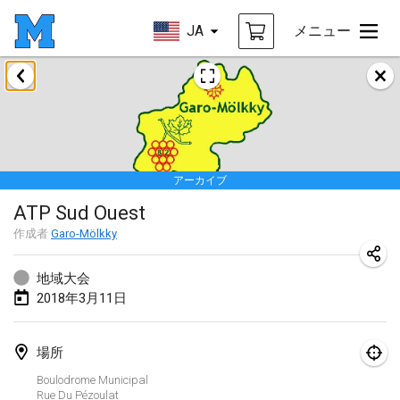
JA
メニュー
2018年1月
Open des rois de Mölkky
2018年1月21日
|
フランス
アーカイブ
Individuel du Garo
ATP Sud Ouest
2018年1月21日
|
フランス
作成者
Garo-Mölkky
Tournoi d'Hiver
2018年1月27日
|
フランス
地域大会
2018年3月11日
Tournoi de Mölkky - Lesfous Dubâtonvaigeois
2018年1月27日
|
フランス
場所
Boulodrome Municipal
2018年2月
Rue Du Pézoulat