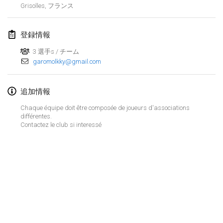
Grisolles
,
フランス
Lumi Mölkky
2018年2月3日
|
フィンランド
登録情報
Tournoi de la St Valentin
3 選手s / チーム
garomolkky@gmail.com
2018年2月10日
|
フランス
Faschings-Mölkky
追加情報
2018年2月11日
|
ドイツ
Chaque équipe doit être composée de joueurs d'associations
différentes.
Rakovnické mölkkování
Contactez le club si interessé
2018年2月24日
|
チェコ
SM HalliMölkky - Finnish Championship
2018年2月24日
|
フィンランド
Tournoi de l'ASSER
リストを表示
2018年2月24日
|
フランス
表示中
243
トーナメント
監修:
Mölkk Your World