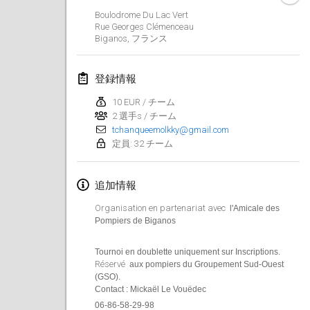
Boulodrome Du Lac Vert
Lumi Mölkky
Rue Georges Clémenceau
2018年2月3日
|
フィンランド
Biganos
,
フランス
Tournoi de la St Valentin
登録情報
2018年2月10日
|
フランス
10 EUR / チーム
2 選手s / チーム
Faschings-Mölkky
tchanqueemolkky@gmail.com
2018年2月11日
|
ドイツ
定員: 32 チーム
Rakovnické mölkkování
追加情報
2018年2月24日
|
チェコ
Organisation en partenariat avec
l'Amicale des
SM HalliMölkky - Finnish Championship
Pompiers de Biganos
2018年2月24日
|
フィンランド
Tournoi en doublette uniquement sur Inscriptions.
Réservé
aux pompiers du Groupement Sud-Ouest
Tournoi de l'ASSER
(GSO).
2018年2月24日
|
フランス
Contact : Mickaël Le Vouëdec
06-86-58-29-98