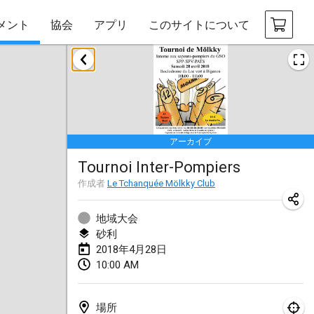
メント
協会
アプリ
このサイトについて
2018年1月
Open des rois de Mölkky
2018年1月21日
|
フランス
アーカイブ
Individuel du Garo
Tournoi Inter-Pompiers
2018年1月21日
|
フランス
作成者
Le Tchanquée Mölkky Club
Tournoi d'Hiver
2018年1月27日
|
フランス
地域大会
砂利
Tournoi de Mölkky - Lesfous Dubâtonvaigeois
2018年4月28日
10:00 AM
2018年1月27日
|
フランス
2018年2月
場所