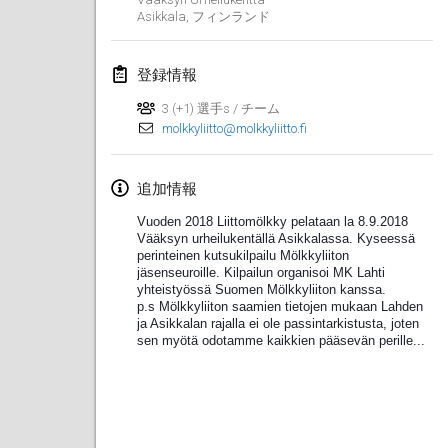
Asikkala
,
フィンランド
Lumi Mölkky
2018年2月3日
|
フィンランド
登録情報
Tournoi de la St Valentin
3 (+1) 選手s / チーム
2018年2月10日
|
フランス
molkkyliitto@molkkyliitto.fi
Faschings-Mölkky
追加情報
2018年2月11日
|
ドイツ
Vuoden 2018 Liittomölkky pelataan la 8.9.2018
Vääksyn urheilukentällä Asikkalassa. Kyseessä
Rakovnické mölkkování
perinteinen kutsukilpailu Mölkkyliiton
2018年2月24日
|
チェコ
jäsenseuroille. Kilpailun organisoi MK Lahti
yhteistyössä Suomen Mölkkyliiton kanssa.
p.s Mölkkyliiton saamien tietojen mukaan Lahden
SM HalliMölkky - Finnish Championship
ja Asikkalan rajalla ei ole passintarkistusta, joten
sen myötä odotamme kaikkien pääsevän perille...
2018年2月24日
|
フィンランド
Tournoi de l'ASSER
2018年2月24日
|
フランス