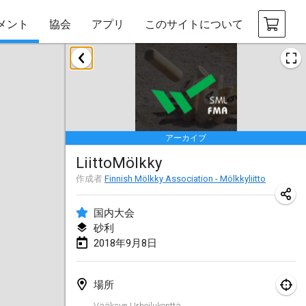
メント
協会
アプリ
このサイトについて
2018年1月
Open des rois de Mölkky
2018年1月21日
|
フランス
アーカイブ
Individuel du Garo
LiittoMölkky
2018年1月21日
|
フランス
作成者
Finnish Mölkky Association - Mölkkyliitto
Tournoi d'Hiver
2018年1月27日
|
フランス
国内大会
砂利
Tournoi de Mölkky - Lesfous Dubâtonvaigeois
2018年9月8日
2018年1月27日
|
フランス
場所
2018年2月
Vääksyn Urheilukenttä