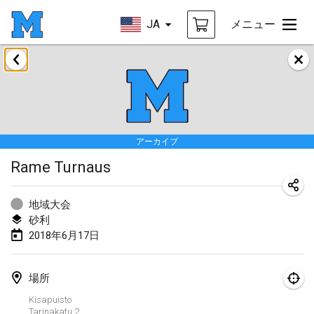
JA
メニュー
2018年1月
Open des rois de Mölkky
2018年1月21日
|
フランス
アーカイブ
Individuel du Garo
Rame Turnaus
2018年1月21日
|
フランス
Tournoi d'Hiver
地域大会
2018年1月27日
|
フランス
砂利
2018年6月17日
Tournoi de Mölkky - Lesfous Dubâtonvaigeois
2018年1月27日
|
フランス
場所
Kisapuisto
2018年2月
Tarinakatu
2