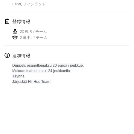
Lahti
,
フィンランド
Lumi Mölkky
2018年2月3日
|
フィンランド
登録情報
Tournoi de la St Valentin
20 EUR / チーム
2018年2月10日
|
フランス
2 選手s / チーム
Faschings-Mölkky
追加情報
2018年2月11日
|
ドイツ
Duppeli, osanottomaksu 20 euroa / joukkue.
Mukaan mahtuu max. 24 joukkuetta.
Rakovnické mölkkování
Täynnä
2018年2月24日
|
チェコ
Järjestää Hii Hoo Team.
SM HalliMölkky - Finnish Championship
2018年2月24日
|
フィンランド
Tournoi de l'ASSER
リストを表示
2018年2月24日
|
フランス
表示中
243
トーナメント
監修:
Mölkk Your World