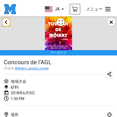
JA
メニュー
2018年1月
Open des rois de Mölkky
2018年1月21日
|
フランス
アーカイブ
Individuel du Garo
Concours de l'AGL
2018年1月21日
|
フランス
作成者
Athletic Laigné Loigné
Tournoi d'Hiver
2018年1月27日
|
フランス
地域大会
砂利
Tournoi de Mölkky - Lesfous Dubâtonvaigeois
2018年6月9日
1:30 PM
2018年1月27日
|
フランス
2018年2月
場所