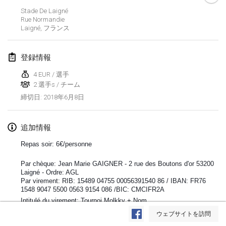
Stade De Laigné
Lumi Mölkky
Rue Normandie
2018年2月3日
|
フィンランド
Laigné
,
フランス
Tournoi de la St Valentin
登録情報
2018年2月10日
|
フランス
4 EUR / 選手
2 選手s / チーム
Faschings-Mölkky
2018年6月8日
締切日
:
2018年2月11日
|
ドイツ
Rakovnické mölkkování
追加情報
2018年2月24日
|
チェコ
Repas soir: 6€/personne
SM HalliMölkky - Finnish Championship
Par chèque: Jean Marie GAIGNER - 2 rue des Boutons d'or 53200
2018年2月24日
|
フィンランド
Laigné - Ordre: AGL
Par virement: RIB: 15489 04755 00056391540 86 / IBAN: FR76
1548 9047 5500 0563 9154 086 /BIC: CMCIFR2A
Tournoi de l'ASSER
リストを表示
Intitulé du virement: Tournoi Molkky + Nom
2018年2月24日
|
フランス
ウェブサイトを訪問
表示中
243
トーナメント
監修:
Mölkk Your World