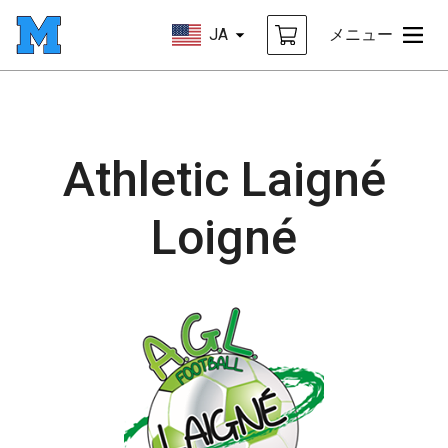
JA
メニュー
Athletic Laigné
Loigné