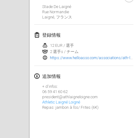
2023年1月29日
|
アメリカ合衆国
Stade De Laigné
Rue Normandie
Laigné
,
フランス
2023年2月
Open Grégorien
登録情報
2023年2月4日
|
フランス
12 EUR / 選手
2 選手s / チーム
SingeliDuppeli
https://www.helloasso.com/associations/ath-laigne-loigne/evenements/tournoi-molkky-ath-laigne-loigne-2023?_ga=2.179470628.1405331656.1681417980-104213252.1681314644&fbclid=IwAR1N0PE90Q40BrRnunwWF6enlBZ0zQk7q90ZZ_A0He6KAtPTyMDzGPrS_3U
2023年2月4日
|
フィンランド
SM HalliMölkky - Finnish Championship
追加情報
2023年2月11日
|
フィンランド
+ d'infos:
06 59 41 60 62
president@athlaigneloigne.com
Indoor de la CASAS
Athletic Laigné Loigné
2023年2月18日
|
フランス
Repas: jambon à l’os/ Frites (6€)
Faschings-Mölkky
2023年2月19日
|
ドイツ