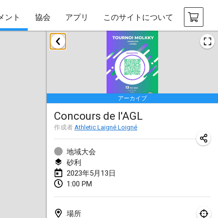
メント
協会
アプリ
このサイトについて
2023年1月
LE Tournoi de Noël
2023年1月14日
|
フランス
アーカイブ
Indoor Polish Championship - Halowe Mistrzostwa Polski w Mölkky
Concours de l'AGL
2023年1月14日
|
ポーランド
作成者
Athletic Laigné Loigné
Tournoi Mixte ASPTTOM
2023年1月21日
|
フランス
地域大会
砂利
Tournoi de Mölkky - Lesfous Dubâtonvaigeois
2023年5月13日
1:00 PM
2023年1月28日
|
フランス
US Mölkky Winter
場所