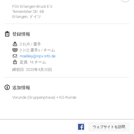
2023年1月29日
|
アメリカ合衆国
FSV Erlangen-Bruck E.V.
Tennenloher Str. 68
Erlangen
,
ドイツ
2023年2月
Open Grégorien
登録情報
2023年2月4日
|
フランス
3 EUR / 選手
3 (+2) 選手s / チーム
SingeliDuppeli
moelkky@npv-info.de
2023年2月4日
|
フィンランド
定員: 16 チーム
2023年4月20日
締切日
:
SM HalliMölkky - Finnish Championship
2023年2月11日
|
フィンランド
追加情報
Indoor de la CASAS
Vorunde (Gruppenphase) + KO-Runde
2023年2月18日
|
フランス
Faschings-Mölkky
リストを表示
2023年2月19日
|
ドイツ
ウェブサイトを訪問
表示中
243
トーナメント
監修:
Mölkk Your World