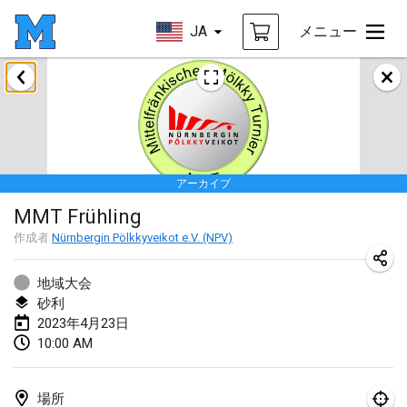
JA
メニュー
2023年1月
LE Tournoi de Noël
2023年1月14日
|
フランス
アーカイブ
Indoor Polish Championship - Halowe Mistrzostwa Polski w Mölkky
MMT Frühling
2023年1月14日
|
ポーランド
作成者
Nürnbergin Pölkkyveikot e.V. (NPV)
Tournoi Mixte ASPTTOM
2023年1月21日
|
フランス
地域大会
砂利
Tournoi de Mölkky - Lesfous Dubâtonvaigeois
2023年4月23日
10:00 AM
2023年1月28日
|
フランス
US Mölkky Winter
場所