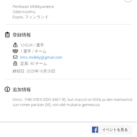
2023年1月29日
|
アメリカ合衆国
Perkkaan Mölkkyareena
Säterinsolmu
Espoo
,
フィンランド
2023年2月
Open Grégorien
登録情報
2023年2月4日
|
フランス
10 EUR / 選手
1 選手 / チーム
SingeliDuppeli
hms.molkky@gmail.com
2023年2月4日
|
フィンランド
定員: 40 チーム
2023年10月20日
締切日
:
SM HalliMölkky - Finnish Championship
2023年2月11日
|
フィンランド
追加情報
Indoor de la CASAS
tilinro : FI80 3939 0030 4467 93, kun massit on tilillä ja olen merkannut
2023年2月18日
|
フランス
sun nimen perään (M), niin olet mukana geimeissä.
Faschings-Mölkky
リストを表示
2023年2月19日
|
ドイツ
イベントを見る
表示中
243
トーナメント
監修:
Mölkk Your World