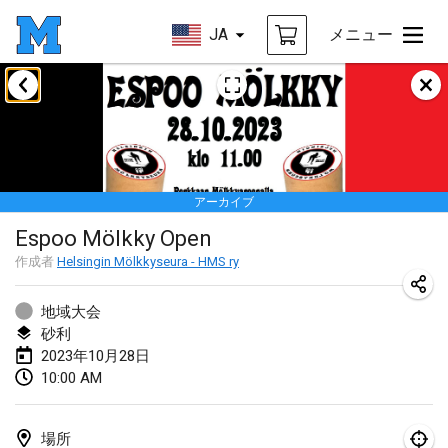
JA
メニュー
2023年1月
LE Tournoi de Noël
2023年1月14日
|
フランス
アーカイブ
Indoor Polish Championship - Halowe Mistrzostwa Polski w Mölkky
Espoo Mölkky Open
2023年1月14日
|
ポーランド
作成者
Helsingin Mölkkyseura - HMS ry
Tournoi Mixte ASPTTOM
2023年1月21日
|
フランス
地域大会
砂利
Tournoi de Mölkky - Lesfous Dubâtonvaigeois
2023年10月28日
10:00 AM
2023年1月28日
|
フランス
US Mölkky Winter
場所