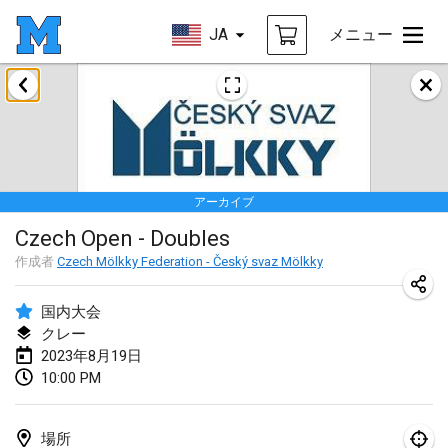
JA
メニュー
2023年1月
LE Tournoi de Noël
2023年1月14日
|
フランス
アーカイブ
Indoor Polish Championship - Halowe Mistrzostwa Polski w Mölkky
Czech Open - Doubles
2023年1月14日
|
ポーランド
作成者
Czech Mölkky Federation - Český svaz Mölkky
Tournoi Mixte ASPTTOM
2023年1月21日
|
フランス
国内大会
クレー
Tournoi de Mölkky - Lesfous Dubâtonvaigeois
2023年8月19日
10:00 PM
2023年1月28日
|
フランス
US Mölkky Winter
場所