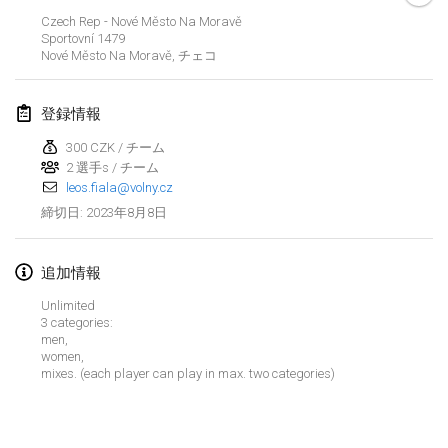
2023年1月29日
|
アメリカ合衆国
Czech Rep - Nové Město Na Moravě
Sportovní
1479
Nové Město Na Moravě
,
チェコ
2023年2月
Open Grégorien
登録情報
2023年2月4日
|
フランス
300 CZK / チーム
2 選手s / チーム
SingeliDuppeli
leos.fiala@volny.cz
2023年2月4日
|
フィンランド
2023年8月8日
締切日
:
SM HalliMölkky - Finnish Championship
2023年2月11日
|
フィンランド
追加情報
Unlimited
Indoor de la CASAS
3 categories:
men,
2023年2月18日
|
フランス
women,
mixes. (each player can play in max. two categories)
Faschings-Mölkky
リストを表示
2023年2月19日
|
ドイツ
表示中
243
トーナメント
監修:
Mölkk Your World