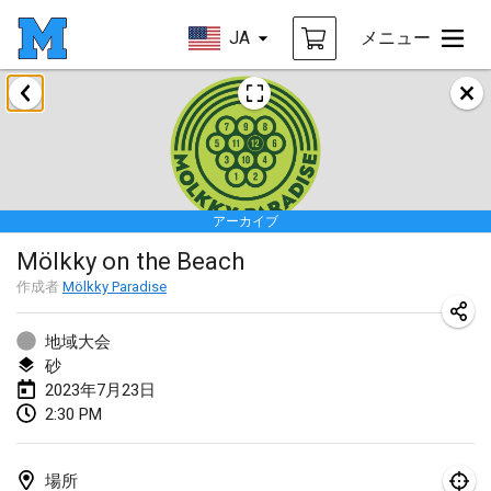
JA
メニュー
2023年1月
LE Tournoi de Noël
2023年1月14日
|
フランス
アーカイブ
Indoor Polish Championship - Halowe Mistrzostwa Polski w Mölkky
Mölkky on the Beach
2023年1月14日
|
ポーランド
作成者
Mölkky Paradise
Tournoi Mixte ASPTTOM
2023年1月21日
|
フランス
地域大会
砂
Tournoi de Mölkky - Lesfous Dubâtonvaigeois
2023年7月23日
2:30 PM
2023年1月28日
|
フランス
US Mölkky Winter
場所