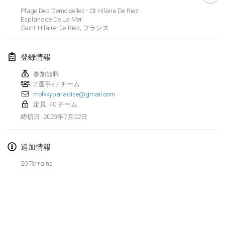
2023年1月29日
|
アメリカ合衆国
Plage Des Demoiselles - St Hilaire De Riez
Esplanade De La Mer
Saint-Hilaire-De-Riez
,
フランス
2023年2月
Open Grégorien
登録情報
2023年2月4日
|
フランス
参加無料
2 選手s / チーム
SingeliDuppeli
molkkyparadise@gmail.com
2023年2月4日
|
フィンランド
定員: 40 チーム
2023年7月22日
締切日
:
SM HalliMölkky - Finnish Championship
2023年2月11日
|
フィンランド
追加情報
Indoor de la CASAS
20 Terrains
2023年2月18日
|
フランス
Faschings-Mölkky
リストを表示
2023年2月19日
|
ドイツ
表示中
243
トーナメント
監修:
Mölkk Your World