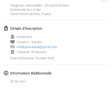
29 janv. 2023
|
États-Unis
Plage Des Demoiselles - St Hilaire De Riez
Esplanade De La Mer
Saint-Hilaire-De-Riez
,
France
février 2023
Open Grégorien
Détails d'Inscription
4 févr. 2023
|
France
Entrée libre
2 joueurs / équipe
SingeliDuppeli
molkkyparadise@gmail.com
4 févr. 2023
|
Finlande
Capacité: 40 équipes
22 juillet 2023
Date d'échéance
:
SM HalliMölkky - Finnish Championship
11 févr. 2023
|
Finlande
Information Additionnelle
Indoor de la CASAS
20 Terrains
18 févr. 2023
|
France
Faschings-Mölkky
Afficher la liste
19 févr. 2023
|
Allemagne
Montrant
243
tournois
Maintenu par
Mölkk Your World