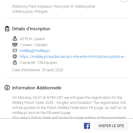
29 janv. 2023
|
États-Unis
Rodzinny Park Edukacji I Rozrywki W Gołotczyźnie
Gołotczyzna
,
Pologne
février 2023
Détails d'Inscription
Open Grégorien
4 févr. 2023
|
France
40 PLN / joueur
1 joueur / équipe
molkky@molkky.pl
SingeliDuppeli
https://molkky.pl/wydarzenia/v-otwarte-mistrzostwa-polski-w-molkky/
4 févr. 2023
|
Finlande
Capacité: 128 équipes
25 août 2023
Date d'échéance
:
SM HalliMölkky - Finnish Championship
11 févr. 2023
|
Finlande
Information Additionnelle
Indoor de la CASAS
On Monday 24.07 at 8 PM CET we will open the registration for the
18 févr. 2023
|
France
Mölkky Polish Open 2023 - Singles and Doubles! The registration link
will be posted on the Polish Mölkky Federation FB page, as well as at
molkky.pl and on the FB event page.
Faschings-Mölkky
Afficher la liste
This year's Polish Open will be the first ever edition of the tournament
19 févr. 2023
|
Allemagne
to be played on grit fields! We will play in Gołotczyzna, located in
VISITER LE SITE
central Poland, about 1.5 h by car or train from Warsaw.
Montrant
243
tournois
Maintenu par
Mölkk Your World
Singles tournament: 2.09 (with a possible extension to 3.09 morning),