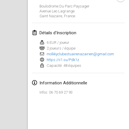
29 janv. 2023
|
États-Unis
Boulodrome Du Parc Paysager
Avenue Leo Lagrange
Saint Nazaire
,
France
février 2023
Open Grégorien
Détails d'Inscription
4 févr. 2023
|
France
6 EUR / joueur
2 joueurs / équipe
SingeliDuppeli
molkkyclubestuairenazairien@gmail.com
4 févr. 2023
|
Finlande
https://ii1.su/Pdk1z
Capacité: 48 équipes
SM HalliMölkky - Finnish Championship
11 févr. 2023
|
Finlande
Information Additionnelle
Indoor de la CASAS
Infos: 06 70 69 27 93
18 févr. 2023
|
France
Faschings-Mölkky
19 févr. 2023
|
Allemagne