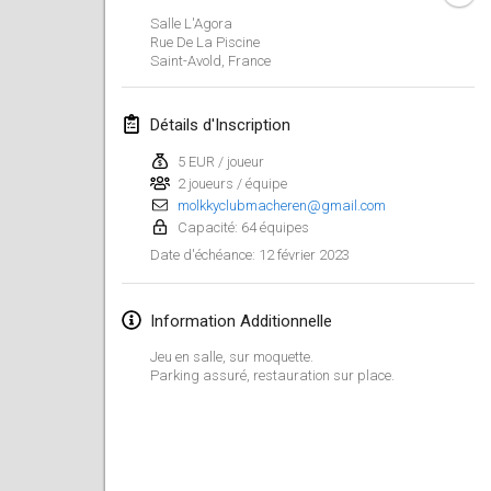
29 janv. 2023
|
États-Unis
Salle L'Agora
Rue De La Piscine
Saint-Avold
,
France
février 2023
Open Grégorien
Détails d'Inscription
4 févr. 2023
|
France
5 EUR / joueur
2 joueurs / équipe
SingeliDuppeli
molkkyclubmacheren@gmail.com
4 févr. 2023
|
Finlande
Capacité: 64 équipes
12 février 2023
Date d'échéance
:
SM HalliMölkky - Finnish Championship
11 févr. 2023
|
Finlande
Information Additionnelle
Indoor de la CASAS
Jeu en salle, sur moquette.
18 févr. 2023
|
France
Parking assuré, restauration sur place.
Faschings-Mölkky
19 févr. 2023
|
Allemagne