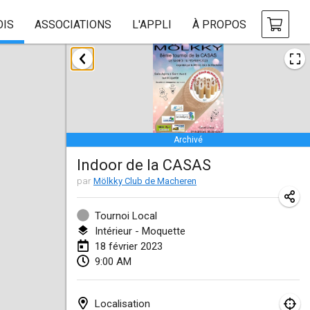
OIS
ASSOCIATIONS
L'APPLI
À PROPOS
janvier 2023
LE Tournoi de Noël
14 janv. 2023
|
France
Archivé
Indoor Polish Championship - Halowe Mistrzostwa Polski w Mölkky
Indoor de la CASAS
14 janv. 2023
|
Pologne
par
Mölkky Club de Macheren
Tournoi Mixte ASPTTOM
21 janv. 2023
|
France
Tournoi Local
Intérieur - Moquette
Tournoi de Mölkky - Lesfous Dubâtonvaigeois
18 février 2023
9:00 AM
28 janv. 2023
|
France
US Mölkky Winter
Localisation