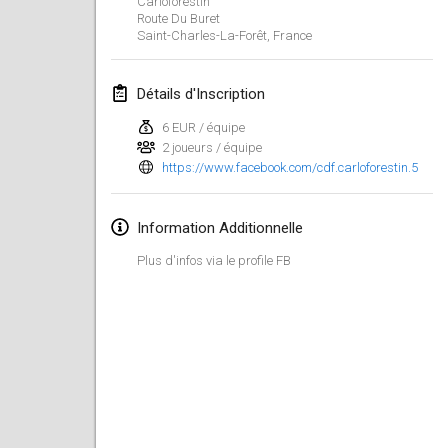
Carloforestin
29 janv. 2023
|
États-Unis
Route Du Buret
Saint-Charles-La-Forêt
,
France
février 2023
Détails d'Inscription
Open Grégorien
4 févr. 2023
|
France
6 EUR / équipe
2 joueurs / équipe
https://www.facebook.com/cdf.carloforestin.5
SingeliDuppeli
4 févr. 2023
|
Finlande
Information Additionnelle
SM HalliMölkky - Finnish Championship
Plus d'infos via le profile FB
11 févr. 2023
|
Finlande
Indoor de la CASAS
18 févr. 2023
|
France
Faschings-Mölkky
19 févr. 2023
|
Allemagne