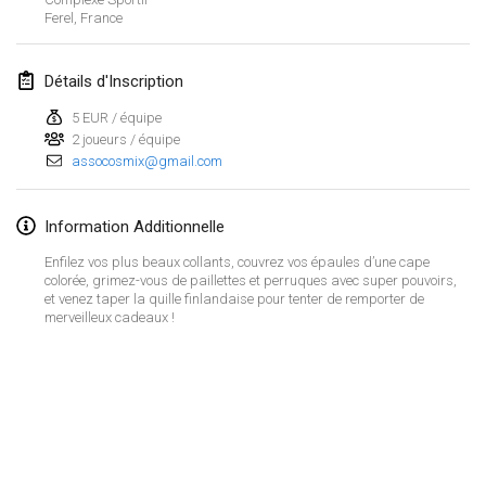
29 janv. 2023
|
États-Unis
Ferel
,
France
février 2023
Détails d'Inscription
Open Grégorien
5 EUR / équipe
4 févr. 2023
|
France
2 joueurs / équipe
assocosmix@gmail.com
SingeliDuppeli
4 févr. 2023
|
Finlande
Information Additionnelle
Enfilez vos plus beaux collants, couvrez vos épaules d’une cape
SM HalliMölkky - Finnish Championship
colorée, grimez-vous de paillettes et perruques avec super pouvoirs,
11 févr. 2023
|
Finlande
et venez taper la quille finlandaise pour tenter de remporter de
merveilleux cadeaux !
Indoor de la CASAS
18 févr. 2023
|
France
Faschings-Mölkky
Afficher la liste
19 févr. 2023
|
Allemagne
Montrant
243
tournois
Maintenu par
Mölkk Your World