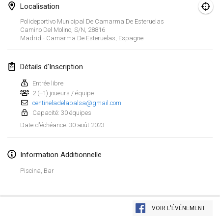
29 janv. 2023
|
États-Unis
Localisation
Polideportivo Municipal De Camarma De Esteruelas
février 2023
Camino Del Molino, S/n, 28816
Madrid - Camarma De Esteruelas
,
Espagne
Open Grégorien
4 févr. 2023
|
France
Détails d'Inscription
Entrée libre
SingeliDuppeli
2 (+1) joueurs / équipe
4 févr. 2023
|
Finlande
centineladelabalsa@gmail.com
Capacité: 30 équipes
SM HalliMölkky - Finnish Championship
30 août 2023
Date d'échéance
:
11 févr. 2023
|
Finlande
Information Additionnelle
Indoor de la CASAS
18 févr. 2023
|
France
Piscina, Bar
Faschings-Mölkky
Afficher la liste
19 févr. 2023
|
Allemagne
VOIR L'ÉVÉNEMENT
Montrant
243
tournois
Maintenu par
Mölkk Your World