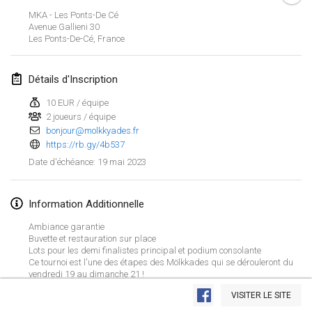
29 janv. 2023
|
États-Unis
MKA - Les Ponts-De Cé
Avenue Gallieni
30
Les Ponts-De-Cé
,
France
février 2023
Open Grégorien
Détails d'Inscription
4 févr. 2023
|
France
10 EUR / équipe
2 joueurs / équipe
SingeliDuppeli
bonjour@molkkyades.fr
4 févr. 2023
|
Finlande
https://rb.gy/4b537
19 mai 2023
Date d'échéance
:
SM HalliMölkky - Finnish Championship
11 févr. 2023
|
Finlande
Information Additionnelle
Indoor de la CASAS
Ambiance garantie
18 févr. 2023
|
France
Buvette et restauration sur place
Lots pour les demi finalistes principal et podium consolante
Ce tournoi est l'une des étapes des Mölkkades qui se dérouleront du
Faschings-Mölkky
vendredi 19 au dimanche 21 !
Afficher la liste
Inscription par internet et sur place
19 févr. 2023
|
Allemagne
VISITER LE SITE
Montrant
243
tournois
Maintenu par
Mölkk Your World