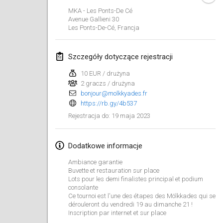
29 sty 2023
|
Stany Zjednoczone
MKA - Les Ponts-De Cé
Avenue Gallieni
30
Les Ponts-De-Cé
,
Francja
luty 2023
Open Grégorien
Szczegóły dotyczące rejestracji
4 lut 2023
|
Francja
10 EUR / drużyna
2 graczs / drużyna
SingeliDuppeli
bonjour@molkkyades.fr
4 lut 2023
|
Finlandia
https://rb.gy/4b537
19 maja 2023
Rejestracja do
:
SM HalliMölkky - Finnish Championship
11 lut 2023
|
Finlandia
Dodatkowe informacje
Indoor de la CASAS
Ambiance garantie
18 lut 2023
|
Francja
Buvette et restauration sur place
Lots pour les demi finalistes principal et podium
consolante
Faschings-Mölkky
Ce tournoi est l'une des étapes des Mölkkades qui se
dérouleront du vendredi 19 au dimanche 21 !
19 lut 2023
|
Niemcy
Inscription par internet et sur place