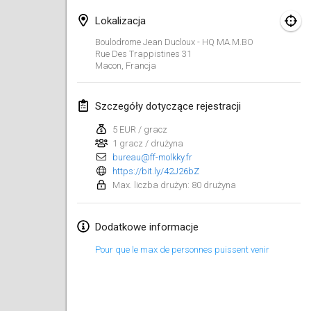
29 sty 2023
|
Stany Zjednoczone
Lokalizacja
luty 2023
Boulodrome Jean Ducloux - HQ MA.M.BO
Rue Des Trappistines
31
Macon
,
Francja
Open Grégorien
4 lut 2023
|
Francja
Szczegóły dotyczące rejestracji
SingeliDuppeli
5 EUR / gracz
4 lut 2023
|
Finlandia
1 gracz / drużyna
bureau@ff-molkky.fr
SM HalliMölkky - Finnish Championship
https://bit.ly/42J26bZ
Max. liczba drużyn: 80 drużyna
11 lut 2023
|
Finlandia
Indoor de la CASAS
Dodatkowe informacje
18 lut 2023
|
Francja
Pour que le max de personnes puissent venir
Faschings-Mölkky
19 lut 2023
|
Niemcy