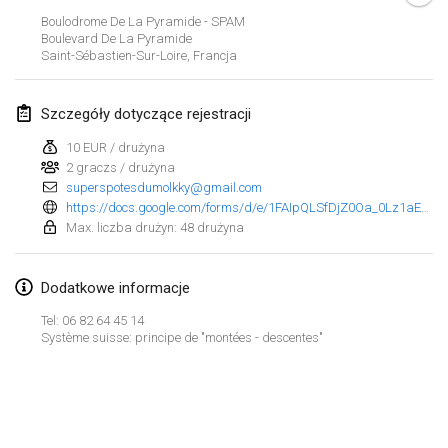
29 sty 2023
|
Stany Zjednoczone
Boulodrome De La Pyramide - SPAM
Boulevard De La Pyramide
Saint-Sébastien-Sur-Loire
,
Francja
luty 2023
Open Grégorien
Szczegóły dotyczące rejestracji
4 lut 2023
|
Francja
10 EUR / drużyna
2 graczs / drużyna
SingeliDuppeli
superspotesdumolkky@gmail.com
4 lut 2023
|
Finlandia
https://docs.google.com/forms/d/e/1FAIpQLSfDjZ0Oa_0Lz1aECIOJZ441bmi6ZWvUI4GusYo2vzroac_3Mw/viewform
Max. liczba drużyn: 48 drużyna
SM HalliMölkky - Finnish Championship
11 lut 2023
|
Finlandia
Dodatkowe informacje
Indoor de la CASAS
Tel: 06 82 64 45 14
Système suisse: principe de "montées - descentes"
18 lut 2023
|
Francja
Faschings-Mölkky
Lista widoku
19 lut 2023
|
Niemcy
Wyświetlanie
243
turniejów
Kuratorowany przez
Mölkk Your World