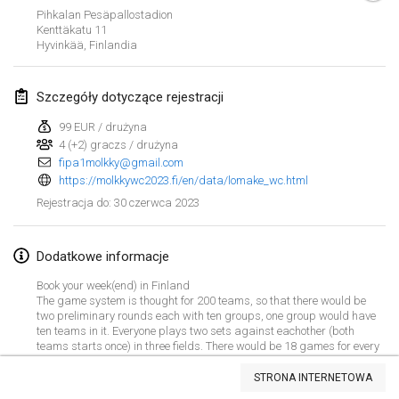
29 sty 2023
|
Stany Zjednoczone
Pihkalan Pesäpallostadion
Kenttäkatu
11
Hyvinkää
,
Finlandia
luty 2023
Open Grégorien
Szczegóły dotyczące rejestracji
4 lut 2023
|
Francja
99 EUR / drużyna
4 (+2) graczs / drużyna
SingeliDuppeli
fipa1molkky@gmail.com
4 lut 2023
|
Finlandia
https://molkkywc2023.fi/en/data/lomake_wc.html
30 czerwca 2023
Rejestracja do
:
SM HalliMölkky - Finnish Championship
11 lut 2023
|
Finlandia
Dodatkowe informacje
Indoor de la CASAS
Book your week(end) in Finland
The game system is thought for 200 teams, so that there would be
18 lut 2023
|
Francja
two preliminary rounds each with ten groups, one group would have
ten teams in it. Everyone plays two sets against eachother (both
teams starts once) in three fields. There would be 18 games for every
Faschings-Mölkky
Lista widoku
group
19 lut 2023
|
Niemcy
STRONA INTERNETOWA
Wyświetlanie
243
turniejów
Kuratorowany przez
Mölkk Your World