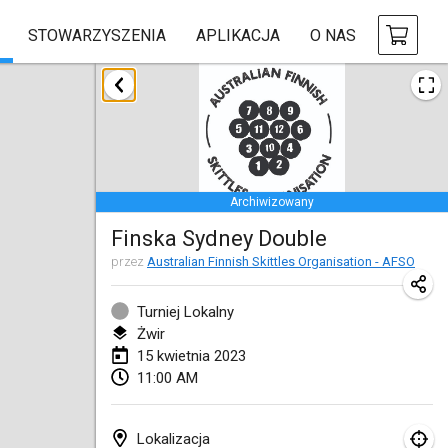
STOWARZYSZENIA
APLIKACJA
O NAS
styczeń 2023
LE Tournoi de Noël
14 sty 2023
|
Francja
Archiwizowany
Indoor Polish Championship - Halowe Mistrzostwa Polski w Mölkky
Finska Sydney Double
14 sty 2023
|
Polska
przez
Australian Finnish Skittles Organisation - AFSO
Tournoi Mixte ASPTTOM
21 sty 2023
|
Francja
Turniej Lokalny
Żwir
Tournoi de Mölkky - Lesfous Dubâtonvaigeois
15 kwietnia 2023
11:00 AM
28 sty 2023
|
Francja
US Mölkky Winter
Lokalizacja