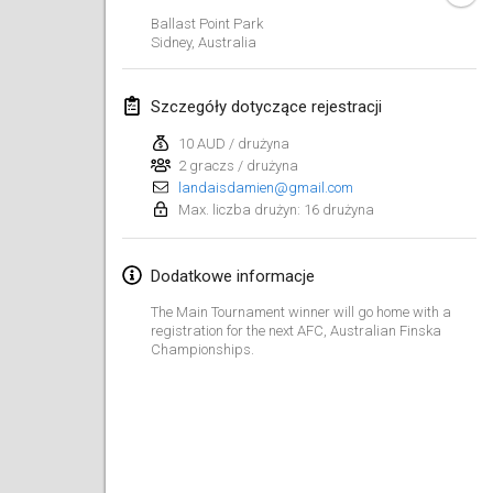
29 sty 2023
|
Stany Zjednoczone
Ballast Point Park
Sidney
,
Australia
luty 2023
Szczegóły dotyczące rejestracji
Open Grégorien
4 lut 2023
|
Francja
10 AUD / drużyna
2 graczs / drużyna
landaisdamien@gmail.com
SingeliDuppeli
Max. liczba drużyn: 16 drużyna
4 lut 2023
|
Finlandia
SM HalliMölkky - Finnish Championship
Dodatkowe informacje
11 lut 2023
|
Finlandia
The Main Tournament winner will go home with a
registration for the next AFC, Australian Finska
Indoor de la CASAS
Championships.
18 lut 2023
|
Francja
Faschings-Mölkky
19 lut 2023
|
Niemcy