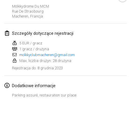
29 sty 2023
|
Stany Zjednoczone
Mölkkydrome Du MCM
Rue De Strasbourg
Macheren
,
Francja
luty 2023
Open Grégorien
Szczegóły dotyczące rejestracji
4 lut 2023
|
Francja
5 EUR / gracz
1 gracz / drużyna
SingeliDuppeli
molkkyclubmacheren@gmail.com
4 lut 2023
|
Finlandia
Max. liczba drużyn: 28 drużyna
8 grudnia 2023
Rejestracja do
:
SM HalliMölkky - Finnish Championship
11 lut 2023
|
Finlandia
Dodatkowe informacje
Indoor de la CASAS
Parking assuré, restauration sur place.
18 lut 2023
|
Francja
Faschings-Mölkky
Lista widoku
19 lut 2023
|
Niemcy
Wyświetlanie
243
turniejów
Kuratorowany przez
Mölkk Your World