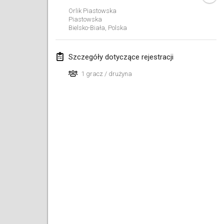
29 sty 2023
|
Stany Zjednoczone
Orlik Piastowska
Piastowska
Bielsko-Biała
,
Polska
luty 2023
Open Grégorien
Szczegóły dotyczące rejestracji
4 lut 2023
|
Francja
1 gracz / drużyna
SingeliDuppeli
4 lut 2023
|
Finlandia
SM HalliMölkky - Finnish Championship
11 lut 2023
|
Finlandia
Indoor de la CASAS
18 lut 2023
|
Francja
Faschings-Mölkky
19 lut 2023
|
Niemcy