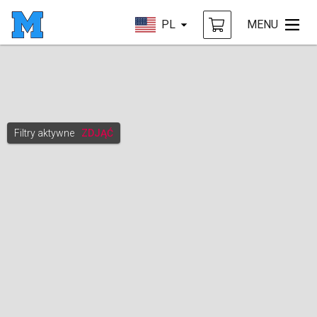
PL
MENU
Filtry aktywne
ZDJĄĆ