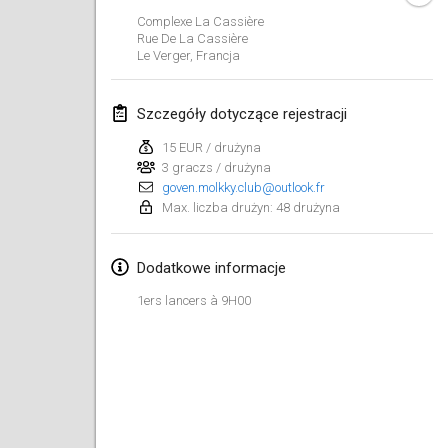
29 sty 2023
|
Stany Zjednoczone
Complexe La Cassière
Rue De La Cassière
Le Verger
,
Francja
luty 2023
Open Grégorien
Szczegóły dotyczące rejestracji
4 lut 2023
|
Francja
15 EUR / drużyna
3 graczs / drużyna
SingeliDuppeli
goven.molkky.club@outlook.fr
4 lut 2023
|
Finlandia
Max. liczba drużyn: 48 drużyna
SM HalliMölkky - Finnish Championship
Dodatkowe informacje
11 lut 2023
|
Finlandia
1ers lancers à 9H00
Indoor de la CASAS
18 lut 2023
|
Francja
Faschings-Mölkky
19 lut 2023
|
Niemcy