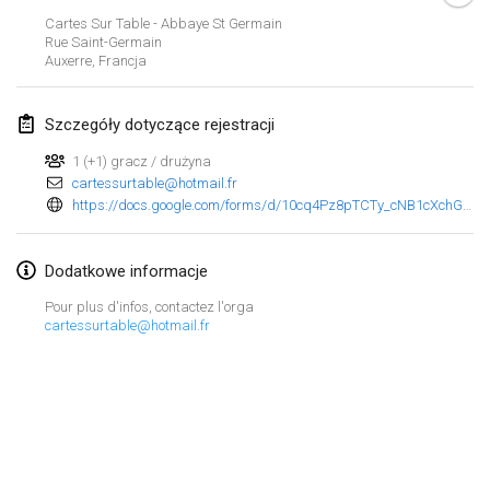
29 sty 2023
|
Stany Zjednoczone
Cartes Sur Table - Abbaye St Germain
Rue Saint-Germain
Auxerre
,
Francja
luty 2023
Open Grégorien
Szczegóły dotyczące rejestracji
4 lut 2023
|
Francja
1 (+1) gracz / drużyna
cartessurtable@hotmail.fr
SingeliDuppeli
https://docs.google.com/forms/d/10cq4Pz8pTCTy_cNB1cXchGe9xdBVA2NhaCqJmDmnzKU/viewform?fbclid=IwAR3yyWvRsBsqjnS8qolv72WbrncRrE8bwSYEirn7rRUa8YQoL1FLr__AoYY&edit_requested=true
4 lut 2023
|
Finlandia
SM HalliMölkky - Finnish Championship
Dodatkowe informacje
11 lut 2023
|
Finlandia
Pour plus d'infos, contactez l'orga
cartessurtable@hotmail.fr
Indoor de la CASAS
18 lut 2023
|
Francja
Faschings-Mölkky
Lista widoku
19 lut 2023
|
Niemcy
Wyświetlanie
243
turniejów
Kuratorowany przez
Mölkk Your World