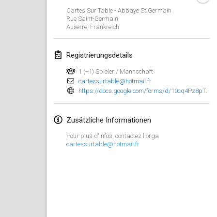
29. Jan. 2023
|
Vereinigte Staaten
Cartes Sur Table - Abbaye St Germain
Rue Saint-Germain
Auxerre
,
Frankreich
Februar 2023
Open Grégorien
Registrierungsdetails
4. Feb. 2023
|
Frankreich
1 (+1) Spieler / Mannschaft
cartessurtable@hotmail.fr
SingeliDuppeli
https://docs.google.com/forms/d/10cq4Pz8pTCTy_cNB1cXchGe9xdBVA2NhaCqJmDmnzKU/viewform?fbclid=IwAR3yyWvRsBsqjnS8qolv72WbrncRrE8bwSYEirn7rRUa8YQoL1FLr__AoYY&edit_requested=true
4. Feb. 2023
|
Finnland
SM HalliMölkky - Finnish Championship
Zusätzliche Informationen
11. Feb. 2023
|
Finnland
Pour plus d'infos, contactez l'orga
cartessurtable@hotmail.fr
Indoor de la CASAS
18. Feb. 2023
|
Frankreich
Faschings-Mölkky
19. Feb. 2023
|
Deutschland