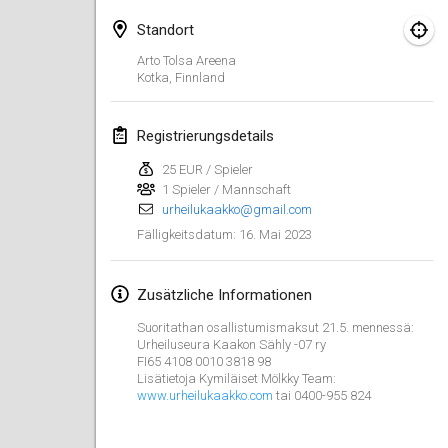
29. Jan. 2023
|
Vereinigte Staaten
Standort
Februar 2023
Arto Tolsa Areena
Kotka
,
Finnland
Open Grégorien
4. Feb. 2023
|
Frankreich
Registrierungsdetails
25 EUR / Spieler
SingeliDuppeli
1 Spieler / Mannschaft
4. Feb. 2023
|
Finnland
urheilukaakko@gmail.com
16. Mai 2023
Fälligkeitsdatum
:
SM HalliMölkky - Finnish Championship
11. Feb. 2023
|
Finnland
Zusätzliche Informationen
Indoor de la CASAS
Suoritathan osallistumismaksut 21.5. mennessä:
18. Feb. 2023
|
Frankreich
Urheiluseura Kaakon Sähly -07 ry
FI65 4108 0010 3818 98
Lisätietoja Kymiläiset Mölkky Team:
Faschings-Mölkky
www.urheilukaakko.com
tai 0400-955 824
19. Feb. 2023
|
Deutschland