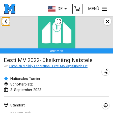
DE
MENÜ
Januar 2023
LE Tournoi de Noël
14. Jan. 2023
|
Frankreich
Archiviert
Indoor Polish Championship - Halowe Mistrzostwa Polski w Mölkky
Eesti MV 2022- üksikmäng Naistele
14. Jan. 2023
|
Polen
von
Estonian Mölkky Federation - Eesti Mölkky Klubide Liit
Tournoi Mixte ASPTTOM
21. Jan. 2023
|
Frankreich
Nationales Turnier
Schotterplatz
Tournoi de Mölkky - Lesfous Dubâtonvaigeois
3. September 2023
28. Jan. 2023
|
Frankreich
Standort
US Mölkky Winter
Kadrioru Park