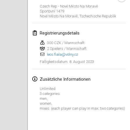
29. Jan. 2023
|
Vereinigte Staaten
Czech Rep - Nové Město Na Moravě
Sportovní
1479
Nové Město Na Moravě
,
Tschechische Republik
Februar 2023
Open Grégorien
Registrierungsdetails
4. Feb. 2023
|
Frankreich
300 CZK / Mannschaft
2 Spielers / Mannschaft
SingeliDuppeli
leos.fiala@volny.cz
4. Feb. 2023
|
Finnland
8. August 2023
Fälligkeitsdatum
:
SM HalliMölkky - Finnish Championship
11. Feb. 2023
|
Finnland
Zusätzliche Informationen
Unlimited
Indoor de la CASAS
3 categories:
men,
18. Feb. 2023
|
Frankreich
women,
mixes. (each player can play in max. two categories)
Faschings-Mölkky
19. Feb. 2023
|
Deutschland