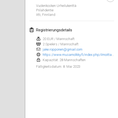
29. Jan. 2023
|
Vereinigte Staaten
Vuolenkosken Urheilukenttä
Piilahdentie
Iitti
,
Finnland
Februar 2023
Open Grégorien
Registrierungsdetails
4. Feb. 2023
|
Frankreich
20 EUR / Mannschaft
2 Spielers / Mannschaft
SingeliDuppeli
jake.ropponen@gmail.com
4. Feb. 2023
|
Finnland
https://www.musamolkky.fi/index.php/ilmoittautuminen-turnaus?fbclid=IwAR2LqG_V2qcgmVF9nj-Hj7JQUXbg8xsPl8RKObiWt4bPzsUw5u6bffQuM9Y
Kapazität: 28 Mannschaften
SM HalliMölkky - Finnish Championship
8. Mai 2023
Fälligkeitsdatum
:
11. Feb. 2023
|
Finnland
Indoor de la CASAS
18. Feb. 2023
|
Frankreich
Faschings-Mölkky
19. Feb. 2023
|
Deutschland