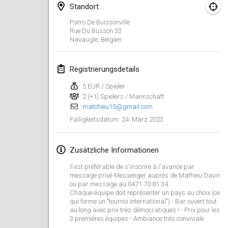
29. Jan. 2023
|
Vereinigte Staaten
Standort
Patro De Buissonville
Februar 2023
Rue Du Busson
33
Navaugle
,
Belgien
Open Grégorien
4. Feb. 2023
|
Frankreich
Registrierungsdetails
5 EUR / Spieler
SingeliDuppeli
2 (+1) Spielers / Mannschaft
4. Feb. 2023
|
Finnland
matchieu15@gmail.com
24. März 2023
Fälligkeitsdatum
:
SM HalliMölkky - Finnish Championship
11. Feb. 2023
|
Finnland
Zusätzliche Informationen
Indoor de la CASAS
Il est préférable de s'inscrire à l'avance par
18. Feb. 2023
|
Frankreich
message privé Messenger auprès de Mathieu Davin
ou par message au 0471 70 81 34.
Chaque équipe doit représenter un pays au choix (ce
Faschings-Mölkky
qui forme un "tournoi international") - Bar ouvert tout
au long avec prix très démocratiques ! - Prix pour les
19. Feb. 2023
|
Deutschland
3 premières équipes - Ambiance très conviviale