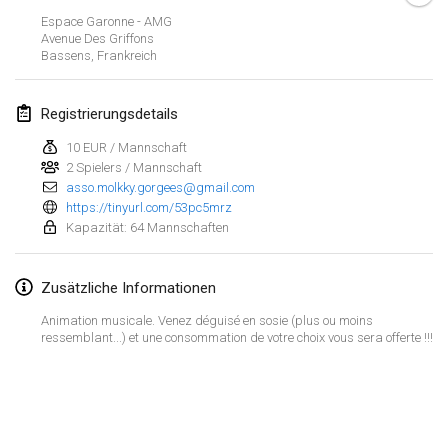
29. Jan. 2023
|
Vereinigte Staaten
Espace Garonne - AMG
Avenue Des Griffons
Bassens
,
Frankreich
Februar 2023
Open Grégorien
Registrierungsdetails
4. Feb. 2023
|
Frankreich
10 EUR / Mannschaft
2 Spielers / Mannschaft
SingeliDuppeli
asso.molkky.gorgees@gmail.com
4. Feb. 2023
|
Finnland
https://tinyurl.com/53pc5mrz
Kapazität: 64 Mannschaften
SM HalliMölkky - Finnish Championship
11. Feb. 2023
|
Finnland
Zusätzliche Informationen
Indoor de la CASAS
Animation musicale. Venez déguisé en sosie (plus ou moins
ressemblant...) et une consommation de votre choix vous sera offerte !!!
18. Feb. 2023
|
Frankreich
Faschings-Mölkky
Liste anzeigen
19. Feb. 2023
|
Deutschland
243
Turnieren angezeigt
Kuratiert von
Mölkk Your World