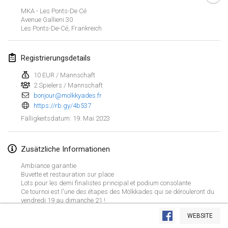
29. Jan. 2023
|
Vereinigte Staaten
MKA - Les Ponts-De Cé
Avenue Gallieni
30
Les Ponts-De-Cé
,
Frankreich
Februar 2023
Open Grégorien
Registrierungsdetails
4. Feb. 2023
|
Frankreich
10 EUR / Mannschaft
2 Spielers / Mannschaft
SingeliDuppeli
bonjour@molkkyades.fr
4. Feb. 2023
|
Finnland
https://rb.gy/4b537
19. Mai 2023
Fälligkeitsdatum
:
SM HalliMölkky - Finnish Championship
11. Feb. 2023
|
Finnland
Zusätzliche Informationen
Indoor de la CASAS
Ambiance garantie
18. Feb. 2023
|
Frankreich
Buvette et restauration sur place
Lots pour les demi finalistes principal et podium consolante
Ce tournoi est l'une des étapes des Mölkkades qui se dérouleront du
Faschings-Mölkky
vendredi 19 au dimanche 21 !
Liste anzeigen
Inscription par internet et sur place
19. Feb. 2023
|
Deutschland
WEBSITE
243
Turnieren angezeigt
Kuratiert von
Mölkk Your World