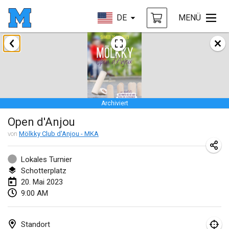
DE
MENÜ
Januar 2023
LE Tournoi de Noël
14. Jan. 2023
|
Frankreich
Archiviert
Indoor Polish Championship - Halowe Mistrzostwa Polski w Mölkky
Open d'Anjou
14. Jan. 2023
|
Polen
von
Mölkky Club d'Anjou - MKA
Tournoi Mixte ASPTTOM
21. Jan. 2023
|
Frankreich
Lokales Turnier
Schotterplatz
Tournoi de Mölkky - Lesfous Dubâtonvaigeois
20. Mai 2023
9:00 AM
28. Jan. 2023
|
Frankreich
US Mölkky Winter
Standort