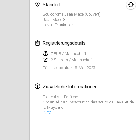
29. Jan. 2023
|
Vereinigte Staaten
Standort
Boulodrome Jean Macé (couvert)
Februar 2023
Jean Macé
8
Laval
,
Frankreich
Open Grégorien
4. Feb. 2023
|
Frankreich
Registrierungsdetails
7 EUR / Mannschaft
SingeliDuppeli
2 Spielers / Mannschaft
4. Feb. 2023
|
Finnland
8. Mai 2023
Fälligkeitsdatum
:
SM HalliMölkky - Finnish Championship
11. Feb. 2023
|
Finnland
Zusätzliche Informationen
Tout est sur l'affiche
Indoor de la CASAS
Organisé par l'Association des sours de Laval et de
18. Feb. 2023
|
Frankreich
la Mayenne
INFO
Faschings-Mölkky
19. Feb. 2023
|
Deutschland