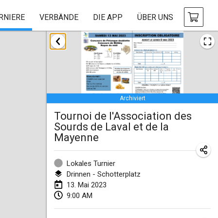
RNIERE
VERBÄNDE
DIE APP
ÜBER UNS
Januar 2023
LE Tournoi de Noël
14. Jan. 2023
|
Frankreich
Archiviert
Indoor Polish Championship - Halowe Mistrzostwa Polski w Mölkky
Tournoi de l'Association des
14. Jan. 2023
|
Polen
Sourds de Laval et de la
Mayenne
Tournoi Mixte ASPTTOM
21. Jan. 2023
|
Frankreich
Lokales Turnier
Tournoi de Mölkky - Lesfous Dubâtonvaigeois
Drinnen - Schotterplatz
28. Jan. 2023
|
Frankreich
13. Mai 2023
9:00 AM
US Mölkky Winter