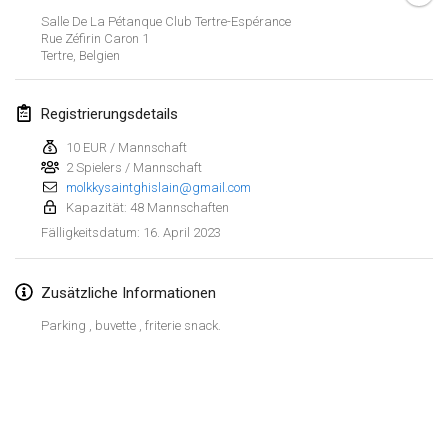
29. Jan. 2023
|
Vereinigte Staaten
Salle De La Pétanque Club Tertre-Espérance
Rue Zéfirin Caron
1
Tertre
,
Belgien
Februar 2023
Open Grégorien
Registrierungsdetails
4. Feb. 2023
|
Frankreich
10 EUR / Mannschaft
2 Spielers / Mannschaft
SingeliDuppeli
molkkysaintghislain@gmail.com
4. Feb. 2023
|
Finnland
Kapazität: 48 Mannschaften
16. April 2023
Fälligkeitsdatum
:
SM HalliMölkky - Finnish Championship
11. Feb. 2023
|
Finnland
Zusätzliche Informationen
Indoor de la CASAS
Parking , buvette , friterie snack.
18. Feb. 2023
|
Frankreich
Faschings-Mölkky
Liste anzeigen
19. Feb. 2023
|
Deutschland
243
Turnieren angezeigt
Kuratiert von
Mölkk Your World