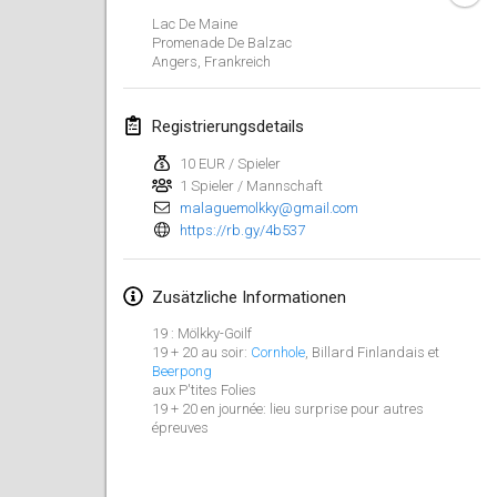
29. Jan. 2023
|
Vereinigte Staaten
Lac De Maine
Promenade De Balzac
Angers
,
Frankreich
Februar 2023
Open Grégorien
Registrierungsdetails
4. Feb. 2023
|
Frankreich
10 EUR / Spieler
1 Spieler / Mannschaft
SingeliDuppeli
malaguemolkky@gmail.com
4. Feb. 2023
|
Finnland
https://rb.gy/4b537
SM HalliMölkky - Finnish Championship
Zusätzliche Informationen
11. Feb. 2023
|
Finnland
19 : Mölkky-Goilf
Indoor de la CASAS
19 + 20 au soir:
Cornhole
, Billard Finlandais et
Beerpong
18. Feb. 2023
|
Frankreich
aux P'tites Folies
19 + 20 en journée: lieu surprise pour autres
épreuves
Faschings-Mölkky
19. Feb. 2023
|
Deutschland