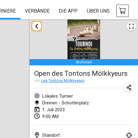
RNIERE
VERBÄNDE
DIE APP
ÜBER UNS
Januar 2023
LE Tournoi de Noël
14. Jan. 2023
|
Frankreich
Archiviert
Indoor Polish Championship - Halowe Mistrzostwa Polski w Mölkky
Open des Tontons Mölkkyeurs
14. Jan. 2023
|
Polen
von
Les Tontons Mölkkyeurs
Tournoi Mixte ASPTTOM
21. Jan. 2023
|
Frankreich
Lokales Turnier
Drinnen - Schotterplatz
Tournoi de Mölkky - Lesfous Dubâtonvaigeois
1. Juli 2023
9:00 AM
28. Jan. 2023
|
Frankreich
US Mölkky Winter
Standort