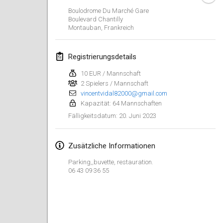
29. Jan. 2023
|
Vereinigte Staaten
Boulodrome Du Marché Gare
Boulevard Chantilly
Montauban
,
Frankreich
Februar 2023
Open Grégorien
Registrierungsdetails
4. Feb. 2023
|
Frankreich
10 EUR / Mannschaft
2 Spielers / Mannschaft
SingeliDuppeli
vincentvidal82000@gmail.com
4. Feb. 2023
|
Finnland
Kapazität: 64 Mannschaften
20. Juni 2023
Fälligkeitsdatum
:
SM HalliMölkky - Finnish Championship
11. Feb. 2023
|
Finnland
Zusätzliche Informationen
Indoor de la CASAS
Parking,,buvette, restauration.
18. Feb. 2023
|
Frankreich
06 43 09 36 55
Faschings-Mölkky
19. Feb. 2023
|
Deutschland