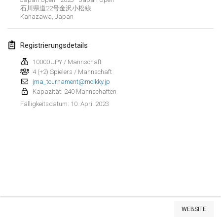
29. Jan. 2023
|
Vereinigte Staaten
石川県道22号金沢小松線
Kanazawa
,
Japan
Februar 2023
Registrierungsdetails
Open Grégorien
4. Feb. 2023
|
Frankreich
10000 JPY / Mannschaft
4 (+2) Spielers / Mannschaft
jma_tournament@molkky.jp
SingeliDuppeli
Kapazität: 240 Mannschaften
4. Feb. 2023
|
Finnland
10. April 2023
Fälligkeitsdatum
:
SM HalliMölkky - Finnish Championship
11. Feb. 2023
|
Finnland
Indoor de la CASAS
18. Feb. 2023
|
Frankreich
Faschings-Mölkky
Liste anzeigen
19. Feb. 2023
|
Deutschland
WEBSITE
243
Turnieren angezeigt
Kuratiert von
Mölkk Your World