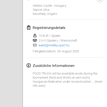
29. Jan. 2023
|
Vereinigte Staaten
Helikon Castle - Hungary
Sopron Utca
Februar 2023
Keszthely
,
Ungarn
Open Grégorien
Registrierungsdetails
4. Feb. 2023
|
Frankreich
10 EUR / Spieler
2 (+1) Spielers / Mannschaft
SingeliDuppeli
event@molkky.sport.hu
4. Feb. 2023
|
Finnland
24. August 2023
Fälligkeitsdatum
:
SM HalliMölkky - Finnish Championship
11. Feb. 2023
|
Finnland
Zusätzliche Informationen
FOOD TRUCK will be available onsite during the
Indoor de la CASAS
tournament (food and drinks on own costs)
18. Feb. 2023
|
Frankreich
Hungarian federation under re-construction.... (more
info soon)
Faschings-Mölkky
19. Feb. 2023
|
Deutschland