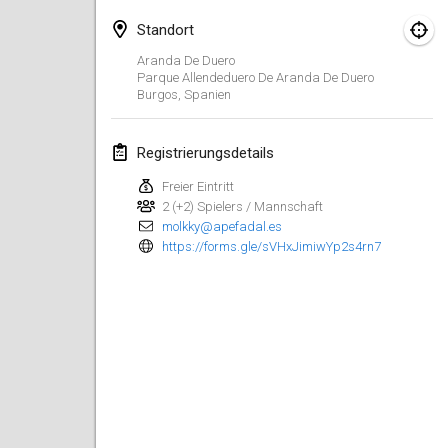
29. Jan. 2023
|
Vereinigte Staaten
Standort
Februar 2023
Aranda De Duero
Parque Allendeduero De Aranda De Duero
Burgos
,
Spanien
Open Grégorien
4. Feb. 2023
|
Frankreich
Registrierungsdetails
SingeliDuppeli
Freier Eintritt
4. Feb. 2023
|
Finnland
2 (+2) Spielers / Mannschaft
molkky@apefadal.es
SM HalliMölkky - Finnish Championship
https://forms.gle/sVHxJimiwYp2s4rn7
11. Feb. 2023
|
Finnland
Indoor de la CASAS
18. Feb. 2023
|
Frankreich
Faschings-Mölkky
19. Feb. 2023
|
Deutschland