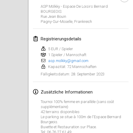
29. Jan. 2023
|
Vereinigte Staaten
ASP Mölkky - Espace De Loisirs Bernard
BOURGEOIS
Rue Jean Bouin
Februar 2023
Pagny-Sur-Moselle
,
Frankreich
Open Grégorien
4. Feb. 2023
|
Frankreich
Registrierungsdetails
5 EUR / Spieler
SingeliDuppeli
1 Spieler / Mannschaft
4. Feb. 2023
|
Finnland
asp.molkky@gmail.com
Kapazität: 72 Mannschaften
SM HalliMölkky - Finnish Championship
28. September 2023
Fälligkeitsdatum
:
11. Feb. 2023
|
Finnland
Zusätzliche Informationen
Indoor de la CASAS
18. Feb. 2023
|
Frankreich
Tournoi 100% femme en parallèle (sans coût
supplémentaire)
42 terrains disponibles
Faschings-Mölkky
Le parking se situe à 100m de l'Espace Bernard
Bourgeois.
19. Feb. 2023
|
Deutschland
Buvette et Restauration sur Place.
Tel: 06.76.27.61.49