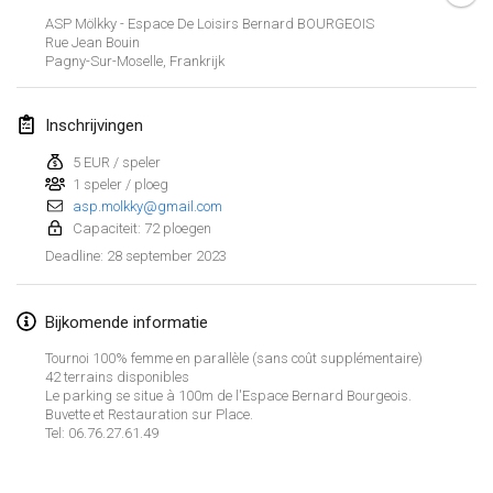
29 jan. 2023
|
Verenigde Staten
ASP Mölkky - Espace De Loisirs Bernard BOURGEOIS
Rue Jean Bouin
Pagny-Sur-Moselle
,
Frankrijk
februari 2023
Open Grégorien
Inschrijvingen
4 feb. 2023
|
Frankrijk
5 EUR / speler
1 speler / ploeg
SingeliDuppeli
asp.molkky@gmail.com
4 feb. 2023
|
Finland
Capaciteit: 72 ploegen
28 september 2023
Deadline
:
SM HalliMölkky - Finnish Championship
11 feb. 2023
|
Finland
Bijkomende informatie
Indoor de la CASAS
Tournoi 100% femme en parallèle (sans coût supplémentaire)
18 feb. 2023
|
Frankrijk
42 terrains disponibles
Le parking se situe à 100m de l'Espace Bernard Bourgeois.
Buvette et Restauration sur Place.
Faschings-Mölkky
Tel: 06.76.27.61.49
Weergave lijst
19 feb. 2023
|
Duitsland
243
tornooien weergegeven
Samengesteld door
Mölkk Your World