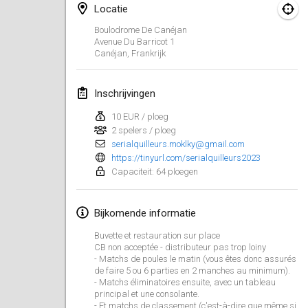
29 jan. 2023
|
Verenigde Staten
Locatie
Boulodrome De Canéjan
februari 2023
Avenue Du Barricot
1
Canéjan
,
Frankrijk
Open Grégorien
4 feb. 2023
|
Frankrijk
Inschrijvingen
10 EUR / ploeg
SingeliDuppeli
2 spelers / ploeg
4 feb. 2023
|
Finland
serialquilleurs.moklky@gmail.com
https://tinyurl.com/serialquilleurs2023
SM HalliMölkky - Finnish Championship
Capaciteit: 64 ploegen
11 feb. 2023
|
Finland
Bijkomende informatie
Indoor de la CASAS
18 feb. 2023
|
Frankrijk
Buvette et restauration sur place
CB non acceptée - distributeur pas trop loiny
- Matchs de poules le matin (vous êtes donc assurés
Faschings-Mölkky
de faire 5 ou 6 parties en 2 manches au minimum).
- Matchs éliminatoires ensuite, avec un tableau
19 feb. 2023
|
Duitsland
principal et une consolante.
- Et matchs de classement (c'est-à-dire que même si