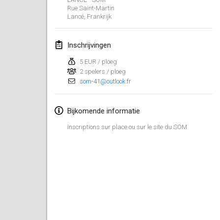
29 jan. 2023
|
Verenigde Staten
Rue Saint-Martin
Lancé
,
Frankrijk
februari 2023
Inschrijvingen
Open Grégorien
4 feb. 2023
|
Frankrijk
5 EUR / ploeg
2 spelers / ploeg
som-41@outlook.fr
SingeliDuppeli
4 feb. 2023
|
Finland
Bijkomende informatie
SM HalliMölkky - Finnish Championship
Inscriptions sur place ou sur le site du SOM
11 feb. 2023
|
Finland
Indoor de la CASAS
18 feb. 2023
|
Frankrijk
Faschings-Mölkky
19 feb. 2023
|
Duitsland